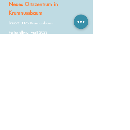
Neues Ortszentrum in
Krumnussbaum
Bauort:
3375 Krumnussbaum
Fertigstellung:
April 2023
Ausführung Metzingerbau:
Generalunternehmer
Fotocredit:
Romana Fürnkranz
Firmengebäude WST Stapler