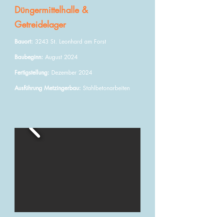
Düngermittelhalle &
Getreidelager
Bauort:
3243 St. Leonhard am Forst
Baubeginn:
August 2024
Fertigstellung:
Dezember 2024
Ausführung Metzingerbau:
Stahlbetonarbeiten